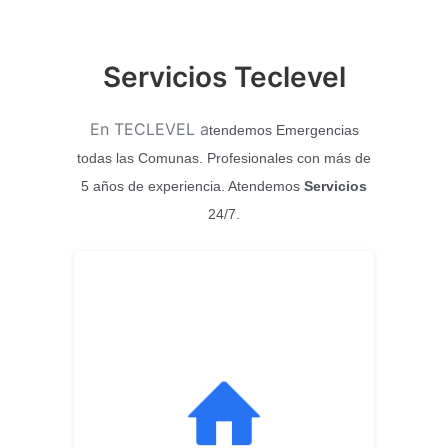
Servicios Teclevel
En TECLEVEL a
tendemos Emergencias
todas las Comunas. Profesionales con más de
5 años de experiencia. Atendemos
Servicios
24/7.
En TECLEVEL, nos
encargamos de cualquier
modificación, remodelación,
cambios o instalación de sus
inmuebles, tenemos amplia
experiencia en todo tipo de