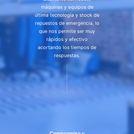
máquinas y equipos de
última tecnología y stock de
repuestos de emergencia, lo
que nos permite ser muy
rápidos y efectivo
acortando los tiempos de
respuestas.
Compromiso y